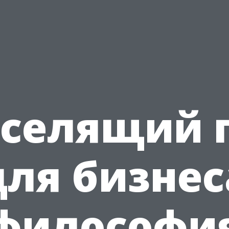
селящий 
для бизнес
философи