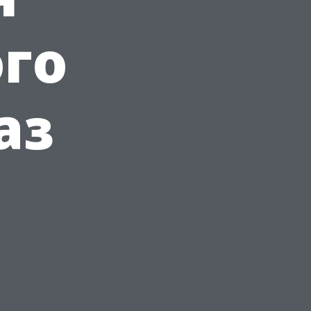
го
аз