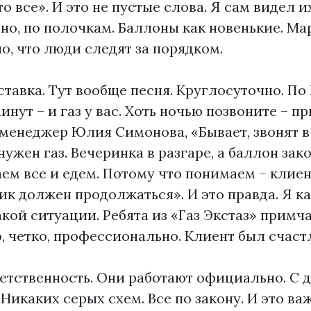
о все». И это не пустые слова. Я сам видел и
тно, по полочкам. Баллоны как новенькие. Ма
но, что люди следят за порядком.
ставка. Тут вообще песня. Круглосуточно. По
нут – и газ у вас. Хоть ночью позвоните – пр
менеджер Юлия Симонова, «Бывает, звонят в
нужен газ. Вечеринка в разгаре, а баллон зак
ем все и едем. Потому что понимаем – клие
ик должен продолжаться». И это правда. Я ка
кой ситуации. Ребята из «Газ Экстаз» примча
, четко, профессионально. Клиент был счаст
ветственность. Они работают официально. С 
Никаких серых схем. Все по закону. И это ва