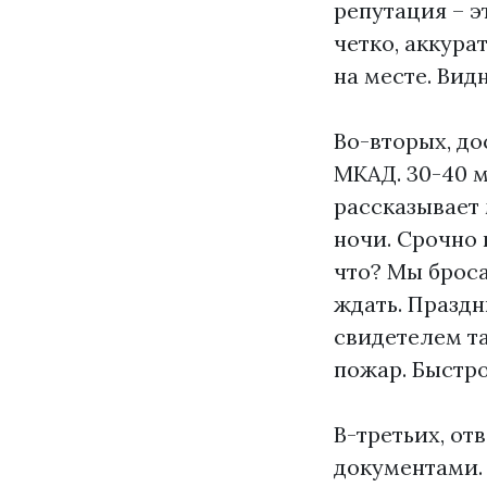
репутация – эт
четко, аккура
на месте. Вид
Во-вторых, до
МКАД. 30-40 ми
рассказывает 
ночи. Срочно 
что? Мы броса
ждать. Праздн
свидетелем та
пожар. Быстро
В-третьих, от
документами. 