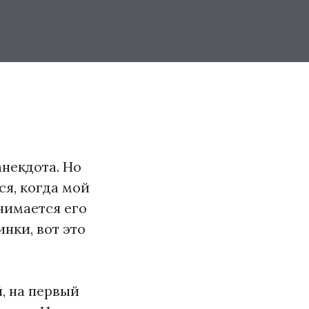
анекдота. Но
ся, когда мой
анимается его
нки, вот это
й, на первый