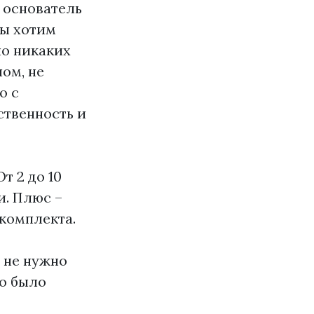
т основатель
ы хотим
ло никаких
ом, не
о с
ственность и
т 2 до 10
и. Плюс –
 комплекта.
 не нужно
но было