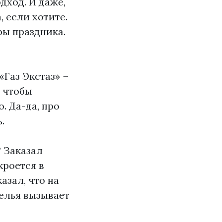
дход. И даже,
 если хотите.
ры праздника.
«Газ Экстаз» –
, чтобы
о. Да-да, про
.
? Заказал
кроется в
азал, что на
селья вызывает