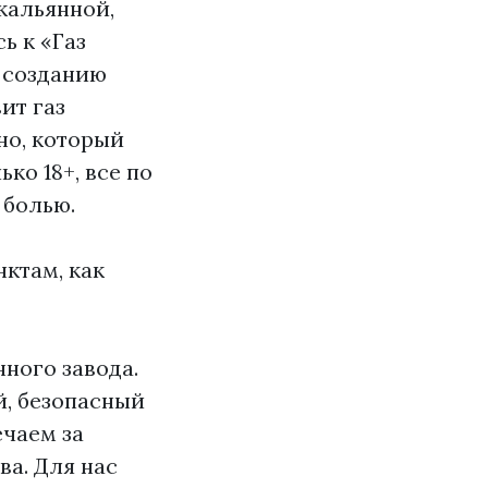
 кальянной,
ь к «Газ
о созданию
ит газ
но, который
ко 18+, все по
 болью.
нктам, как
нного завода.
й, безопасный
ечаем за
а. Для нас