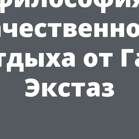
ачественно
тдыха от Г
Экстаз