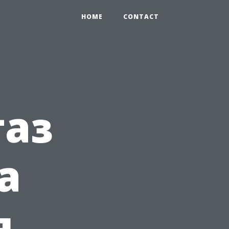
HOME
CONTACT
газ
а
я