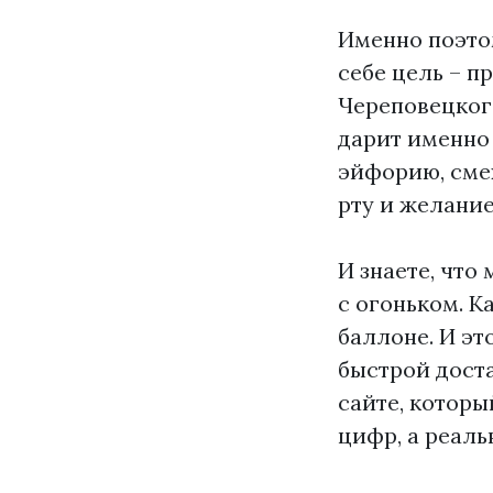
Именно поэтом
себе цель – п
Череповецког
дарит именно 
эйфорию, смех
рту и желание
И знаете, что
с огоньком. К
баллоне. И эт
быстрой доста
сайте, которы
цифр, а реаль