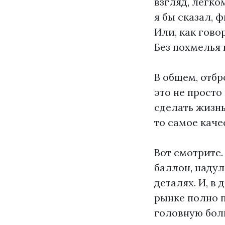
взгляд, легко
я бы сказал, 
Или, как гов
Без похмелья 
В общем, отбр
это не просто 
сделать жизнь 
то самое каче
Вот смотрите.
баллон, надул
деталях. И, в 
рынке полно п
головную боль