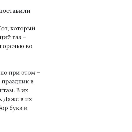
 поставили
Тот, который
щий газ –
 горечью во
 но при этом –
т праздник в
нтам. В их
. Даже в их
бор букв и