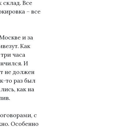
х склад. Все
ркировка – все
 Москве и за
ивезут. Как
 три часа
ончился. И
нт не должен
к-то раз был
лись, как на
лив.
договорами, с
жно. Особенно